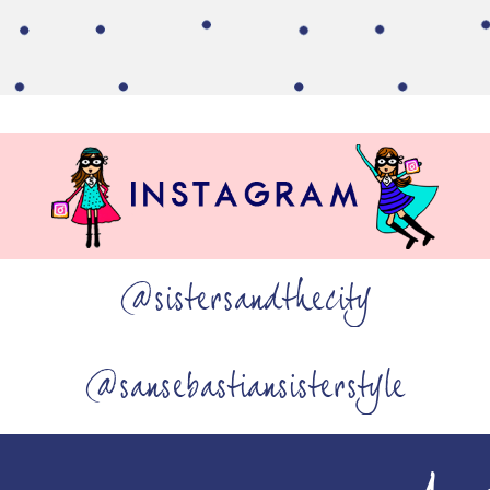
@sistersandthecity
@sansebastiansisterstyle