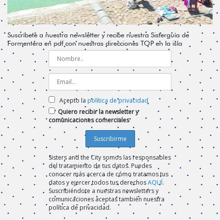
Suscríbete a nuestra newsletter y recibe nuestra Sisterguía de
Formentera en pdf con nuestras direcciones TOP en la isla
Acepto la
política de privacidad
Quiero recibir la newsletter y
comunicaciones comerciales
Sisters and the City somos las responsables
del tratamiento de tus datos. Puedes
conocer más acerca de cómo tratamos tus
datos y ejercer todos tus derechos
AQUÍ
.
Suscribiéndote a nuestras newsletters y
comunicaciones aceptas también nuestra
política de privacidad.