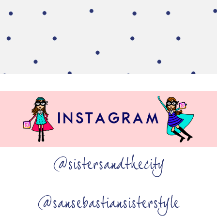
@sistersandthecity
@sansebastiansisterstyle