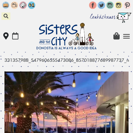
Skip
to
content
Contáctanos
331357988_5479606555473086_857018877689987737_n