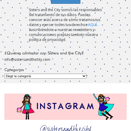
Sisters and the City somos las responsables
del tratamiento de tus datos. Puedes
conocer más acerca de cómo tratamos tus
datos y ejercer todos tus derechos
AQUÍ
.
Suscribiéndote a nuestras newsletters y
comunicaciones aceptas también nuestra
política de privacidad.
¿Quiéres contactar con Sisters and the City?
info@sistersandthecity.com
Categorías
Categorías
@sistersandthecity