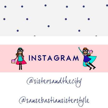
@sistersandthecity
@sansebastiansisterstyle