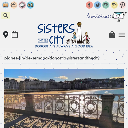
Skip
to
content
Contáctanos
planes-fin-de-semana-donostia-sistersandthecity