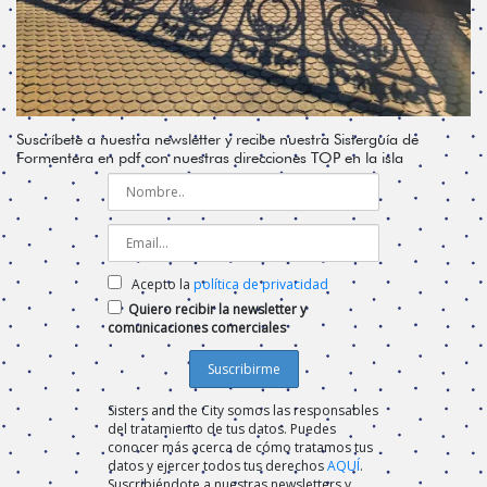
Suscríbete a nuestra newsletter y recibe nuestra Sisterguía de
Formentera en pdf con nuestras direcciones TOP en la isla
Acepto la
política de privacidad
Quiero recibir la newsletter y
comunicaciones comerciales
Sisters and the City somos las responsables
del tratamiento de tus datos. Puedes
conocer más acerca de cómo tratamos tus
datos y ejercer todos tus derechos
AQUÍ
.
Suscribiéndote a nuestras newsletters y