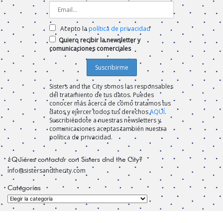
Acepto la
política de privacidad
Quiero recibir la newsletter y
comunicaciones comerciales
Sisters and the City somos las responsables
del tratamiento de tus datos. Puedes
conocer más acerca de cómo tratamos tus
datos y ejercer todos tus derechos
AQUÍ
.
Suscribiéndote a nuestras newsletters y
comunicaciones aceptas también nuestra
política de privacidad.
¿Quiéres contactar con Sisters and the City?
info@sistersandthecity.com
Categorías
Categorías