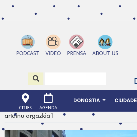
ABOUT US
PODCAST
VIDEO
PRENSA
DONOSTIA
CIUDAD
CITIES
AGENDA
artainu argazkia1