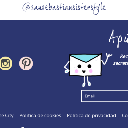
@sansebastiansisterstyle
Ap
Rec
secreta
he City
Política de cookies
Política de privacidad
Co