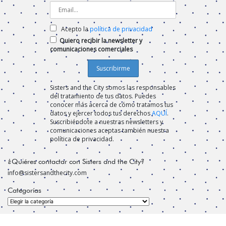
Acepto la
política de privacidad
Quiero recibir la newsletter y
comunicaciones comerciales
Sisters and the City somos las responsables
del tratamiento de tus datos. Puedes
conocer más acerca de cómo tratamos tus
datos y ejercer todos tus derechos
AQUÍ
.
Suscribiéndote a nuestras newsletters y
comunicaciones aceptas también nuestra
política de privacidad.
¿Quiéres contactar con Sisters and the City?
info@sistersandthecity.com
Categorías
Categorías