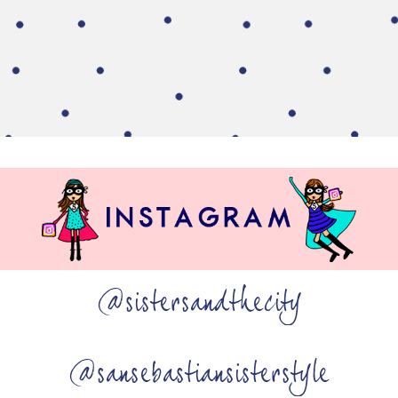
@sistersandthecity
@sansebastiansisterstyle