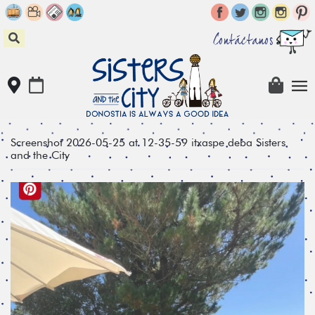
Skip
to
content
Contáctanos
Screenshot 2026-05-25 at 12-35-59 itxaspe deba Sisters
and the City