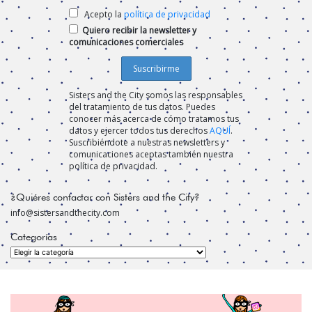
Acepto la
política de privacidad
Quiero recibir la newsletter y
comunicaciones comerciales
Sisters and the City somos las responsables
del tratamiento de tus datos. Puedes
conocer más acerca de cómo tratamos tus
datos y ejercer todos tus derechos
AQUÍ
.
Suscribiéndote a nuestras newsletters y
comunicaciones aceptas también nuestra
política de privacidad.
¿Quiéres contactar con Sisters and the City?
info@sistersandthecity.com
Categorías
Categorías