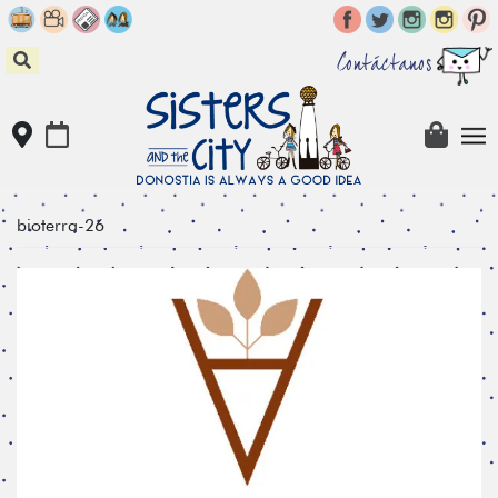
Skip
to
content
Contáctanos
bioterra-26