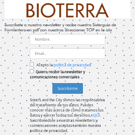
Suscríbete a nuestra newsletter y recibe nuestra Sisterguía de
Formentera en pdf con nuestras direcciones TOP en la isla
Acepto la
política de privacidad
Quiero recibir la newsletter y
comunicaciones comerciales
Sisters and the City somos las responsables
del tratamiento de tus datos. Puedes
conocer más acerca de cómo tratamos tus
datos y ejercer todos tus derechos
AQUÍ
.
Suscribiéndote a nuestras newsletters y
comunicaciones aceptas también nuestra
política de privacidad.