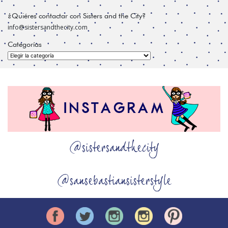
¿Quiéres contactar con Sisters and the City?
info@sistersandthecity.com
Categorías
Categorías
@sistersandthecity
@sansebastiansisterstyle