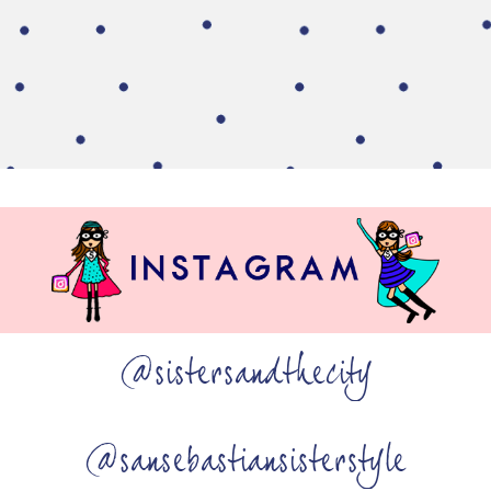
@sistersandthecity
@sansebastiansisterstyle