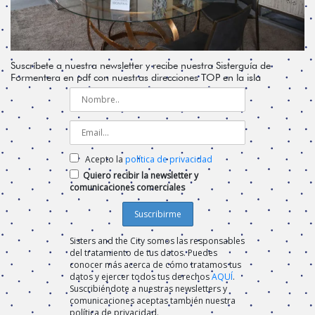
Suscríbete a nuestra newsletter y recibe nuestra Sisterguía de
Formentera en pdf con nuestras direcciones TOP en la isla
Acepto la
política de privacidad
Quiero recibir la newsletter y
comunicaciones comerciales
Sisters and the City somos las responsables
del tratamiento de tus datos. Puedes
conocer más acerca de cómo tratamos tus
datos y ejercer todos tus derechos
AQUÍ
.
Suscribiéndote a nuestras newsletters y
comunicaciones aceptas también nuestra
política de privacidad.