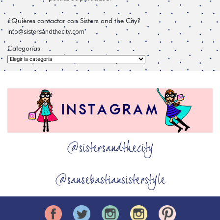
¿Quiéres contactar con Sisters and the City?
info@sistersandthecity.com
Categorías
Categorías
@sistersandthecity
@sansebastiansisterstyle