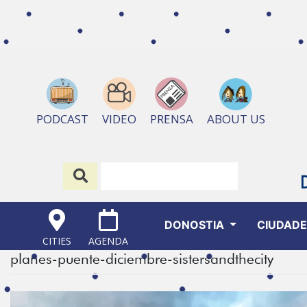
ABOUT US
PODCAST
VIDEO
PRENSA
DONOSTIA
CIUDAD
CITIES
AGENDA
planes-puente-diciembre-sistersandthecity