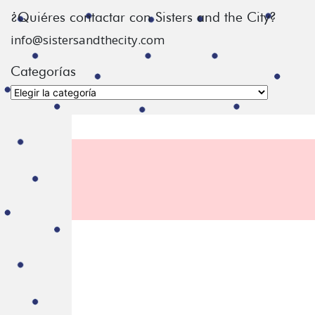
¿Quiéres contactar con Sisters and the City?
info@sistersandthecity.com
Categorías
Categorías