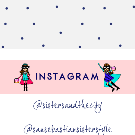
@sistersandthecity
@sansebastiansisterstyle