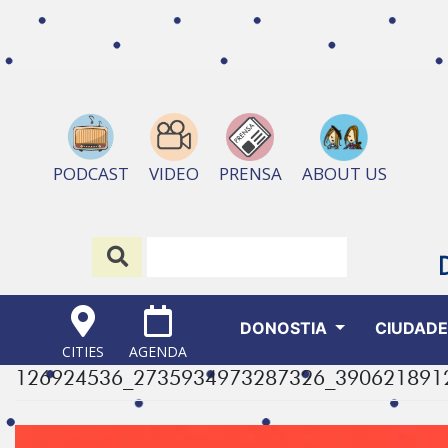
ABOUT US
PODCAST
VIDEO
PRENSA
DONOSTIA
CIUDAD
CITIES
AGENDA
126924536_2735934973287326_390621891