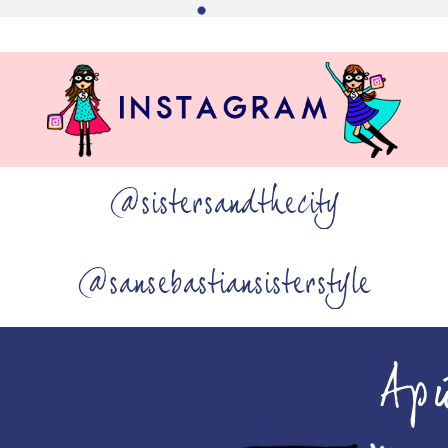
@sistersandthecity
@sansebastiansisterstyle
Ap