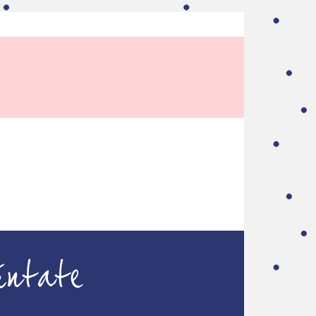
úntate