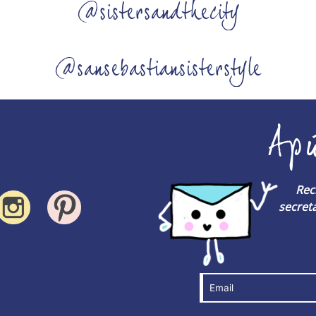
@sistersandthecity
@sansebastiansisterstyle
Ap
Rec
secreta