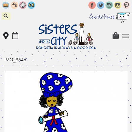
Skip
to
content
Contáctanos
IMG_9646