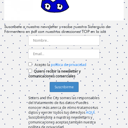
Suscríbete a nuestra newsletter y recibe nuestra Sisterguía de
Formentera en pdf con nuestras direcciones TOP en la isla
Acepto la
política de privacidad
Quiero recibir la newsletter y
comunicaciones comerciales
Sisters and the City somos las responsables
del tratamiento de tus datos. Puedes
conocer más acerca de cómo tratamos tus
datos y ejercer todos tus derechos
AQUÍ
.
Suscribiéndote a nuestras newsletters y
comunicaciones aceptas también nuestra
política de privacidad.