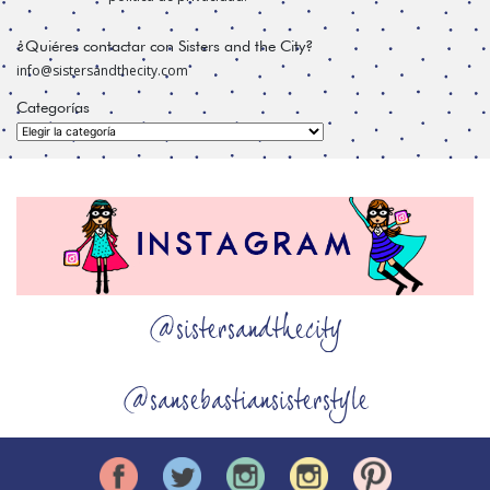
¿Quiéres contactar con Sisters and the City?
info@sistersandthecity.com
Categorías
Categorías
@sistersandthecity
@sansebastiansisterstyle