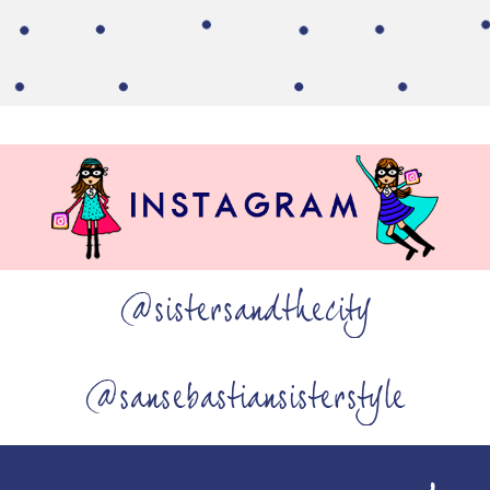
@sistersandthecity
@sansebastiansisterstyle