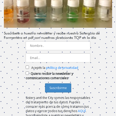
Suscríbete a nuestra newsletter y recibe nuestra Sisterguía de
Formentera en pdf con nuestras direcciones TOP en la isla
Acepto la
política de privacidad
Quiero recibir la newsletter y
comunicaciones comerciales
Sisters and the City somos las responsables
del tratamiento de tus datos. Puedes
conocer más acerca de cómo tratamos tus
datos y ejercer todos tus derechos
AQUÍ
.
Suscribiéndote a nuestras newsletters y