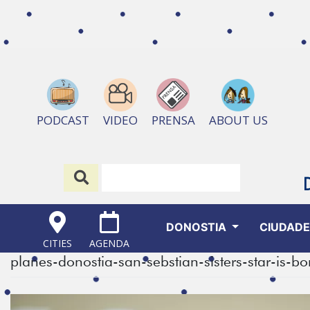
ABOUT US
PODCAST
VIDEO
PRENSA
DONOSTIA
CIUDAD
CITIES
AGENDA
planes-donostia-san-sebstian-sisters-star-is-bo