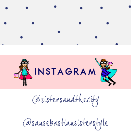
@sistersandthecity
@sansebastiansisterstyle