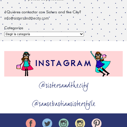
¿Quiéres contactar con Sisters and the City?
info@sistersandthecity.com
Categorías
Categorías
@sistersandthecity
@sansebastiansisterstyle