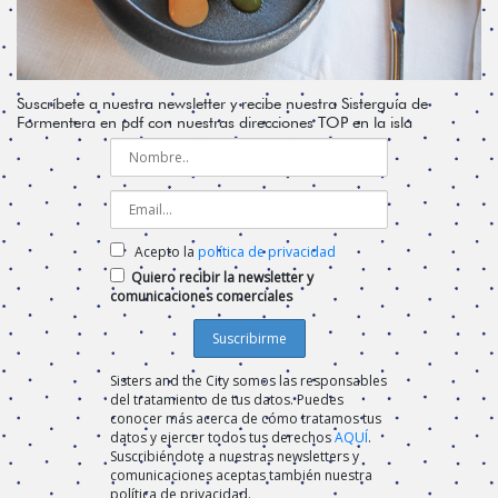
Suscríbete a nuestra newsletter y recibe nuestra Sisterguía de
Formentera en pdf con nuestras direcciones TOP en la isla
Acepto la
política de privacidad
Quiero recibir la newsletter y
comunicaciones comerciales
Sisters and the City somos las responsables
del tratamiento de tus datos. Puedes
conocer más acerca de cómo tratamos tus
datos y ejercer todos tus derechos
AQUÍ
.
Suscribiéndote a nuestras newsletters y
comunicaciones aceptas también nuestra
política de privacidad.