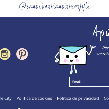
@sansebastiansisterstyle
Ap
Rec
secreta
he City
Política de cookies
Política de privacidad
Co