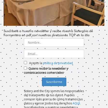
Suscríbete a nuestra newsletter y recibe nuestra Sisterguía de
Formentera en pdf con nuestras direcciones TOP en la isla
Acepto la
política de privacidad
Quiero recibir la newsletter y
comunicaciones comerciales
Sisters and the City somos las responsables
del tratamiento de tus datos. Puedes
conocer más acerca de cómo tratamos tus
datos y ejercer todos tus derechos
AQUÍ
.
Suscribiéndote a nuestras newsletters y