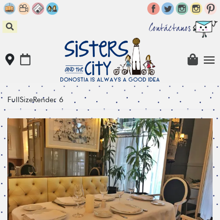
Skip
to
content
Contáctanos
FullSizeRender 6