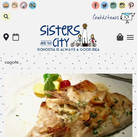
Skip
to
content
Contáctanos
cogote