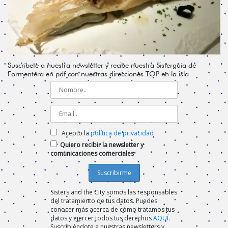
Suscríbete a nuestra newsletter y recibe nuestra Sisterguía de
Formentera en pdf con nuestras direcciones TOP en la isla
Acepto la
política de privacidad
Quiero recibir la newsletter y
comunicaciones comerciales
Sisters and the City somos las responsables
del tratamiento de tus datos. Puedes
conocer más acerca de cómo tratamos tus
datos y ejercer todos tus derechos
AQUÍ
.
Suscribiéndote a nuestras newsletters y