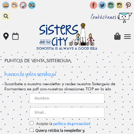
Skip
to
content
Contáctanos
PUNTOS DE VENTA SISTERGUIA
PUNTOS DE VENTA SISTERGUIA
Suscríbete a nuestra newsletter y recibe nuestra Sisterguía de
Formentera en pdf con nuestras direcciones TOP en la isla
Acepto la
política de privacidad
Quiero recibir la newsletter y