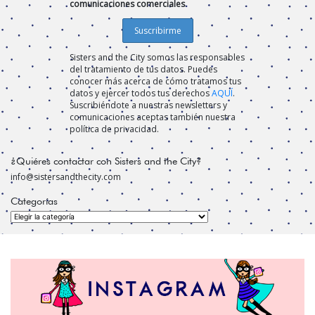
comunicaciones comerciales
Sisters and the City somos las responsables
del tratamiento de tus datos. Puedes
conocer más acerca de cómo tratamos tus
datos y ejercer todos tus derechos
AQUÍ
.
Suscribiéndote a nuestras newsletters y
comunicaciones aceptas también nuestra
política de privacidad.
¿Quiéres contactar con Sisters and the City?
info@sistersandthecity.com
Categorías
Categorías