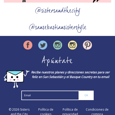
@sistersandthecity
@sansebastiansisterstyle
Apúntate
Recibe nuestros planes y direcciones secretas para ser
feliz en San Sebastián y el Basque Country en tu email
© 2026
Sisters
Política de
Política de
Condiciones de
and the City
cookies
privacidad
compra