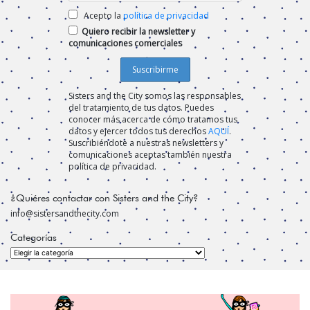
Acepto la
política de privacidad
Quiero recibir la newsletter y
comunicaciones comerciales
Sisters and the City somos las responsables
del tratamiento de tus datos. Puedes
conocer más acerca de cómo tratamos tus
datos y ejercer todos tus derechos
AQUÍ
.
Suscribiéndote a nuestras newsletters y
comunicaciones aceptas también nuestra
política de privacidad.
¿Quiéres contactar con Sisters and the City?
info@sistersandthecity.com
Categorías
Categorías