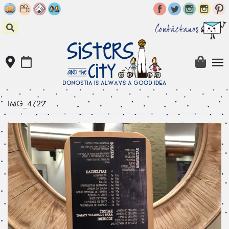
Skip
to
content
Contáctanos
IMG_4722