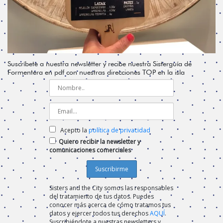
Suscríbete a nuestra newsletter y recibe nuestra Sisterguía de
Formentera en pdf con nuestras direcciones TOP en la isla
Acepto la
política de privacidad
Quiero recibir la newsletter y
comunicaciones comerciales
Sisters and the City somos las responsables
del tratamiento de tus datos. Puedes
conocer más acerca de cómo tratamos tus
datos y ejercer todos tus derechos
AQUÍ
.
Suscribiéndote a nuestras newsletters y