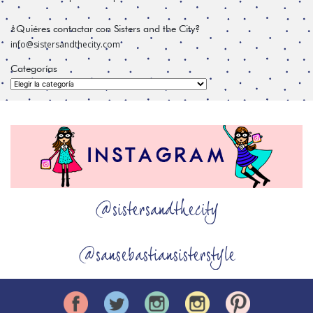
¿Quiéres contactar con Sisters and the City?
info@sistersandthecity.com
Categorías
Categorías
@sistersandthecity
@sansebastiansisterstyle