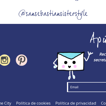
@sansebastiansisterstyle
Ap
Rec
secreta
he City
Política de cookies
Política de privacidad
Co