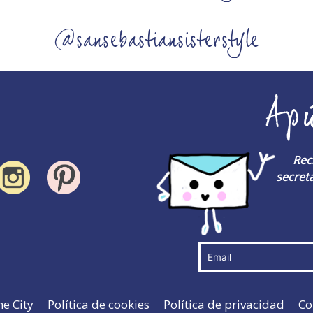
@sansebastiansisterstyle
Ap
Rec
secreta
he City
Política de cookies
Política de privacidad
Co