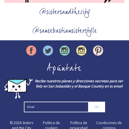
@sistersandthecity
@sansebastiansisterstyle
Apúntate
Recibe nuestros planes y direcciones secretas para ser
feliz en San Sebastián y el Basque Country en tu email
© 2026
Sisters
Política de
Política de
Condiciones de
and the City
cookies
privacidad
compra