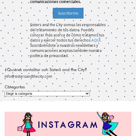
comunicaciones comerciales
Sisters and the City somos las responsables
del tratamiento de tus datos. Puedes
conocer más acerca de cómo tratamos tus
datos y ejercer todos tus derechos
AQUÍ
.
Suscribiéndote a nuestras newsletters y
comunicaciones aceptas también nuestra
política de privacidad.
¿Quiéres contactar con Sisters and the City?
info@sistersandthecity.com
Categorías
Categorías