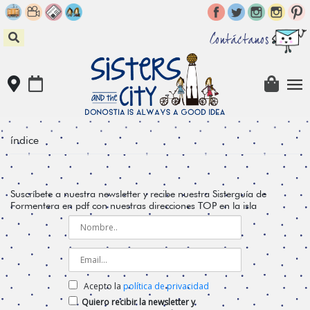
Skip
to
content
Contáctanos
índice
Suscríbete a nuestra newsletter y recibe nuestra Sisterguía de
Formentera en pdf con nuestras direcciones TOP en la isla
Acepto la
política de privacidad
Quiero recibir la newsletter y