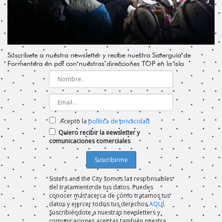
Suscríbete a nuestra newsletter y recibe nuestra Sisterguía de
Formentera en pdf con nuestras direcciones TOP en la isla
Acepto la
política de privacidad
Quiero recibir la newsletter y
comunicaciones comerciales
Sisters and the City somos las responsables
del tratamiento de tus datos. Puedes
conocer más acerca de cómo tratamos tus
datos y ejercer todos tus derechos
AQUÍ
.
Suscribiéndote a nuestras newsletters y
comunicaciones aceptas también nuestra