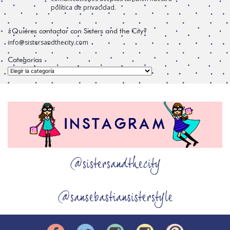
política de privacidad.
¿Quiéres contactar con Sisters and the City?
info@sistersandthecity.com
Categorías
Categorías
@sistersandthecity
@sansebastiansisterstyle