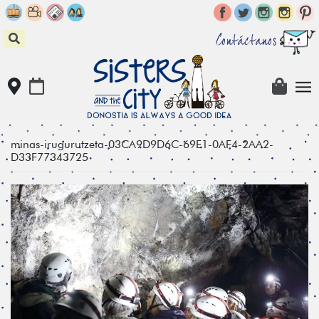
Skip
to
content
Contáctanos
minas-irugurutzeta-03CA9D9D6C-69E1-0AF4-2AA2-
D33F77343725