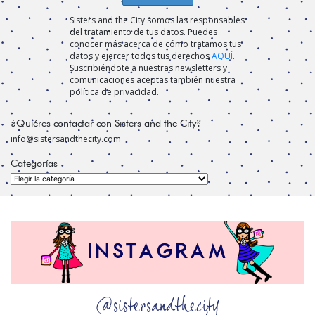
Sisters and the City somos las responsables
del tratamiento de tus datos. Puedes
conocer más acerca de cómo tratamos tus
datos y ejercer todos tus derechos
AQUÍ
.
Suscribiéndote a nuestras newsletters y
comunicaciones aceptas también nuestra
política de privacidad.
¿Quiéres contactar con Sisters and the City?
info@sistersandthecity.com
Categorías
Categorías
@sistersandthecity