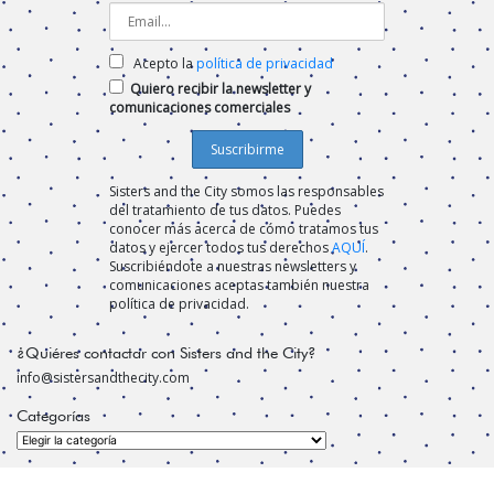
Acepto la
política de privacidad
Quiero recibir la newsletter y
comunicaciones comerciales
Sisters and the City somos las responsables
del tratamiento de tus datos. Puedes
conocer más acerca de cómo tratamos tus
datos y ejercer todos tus derechos
AQUÍ
.
Suscribiéndote a nuestras newsletters y
comunicaciones aceptas también nuestra
política de privacidad.
¿Quiéres contactar con Sisters and the City?
info@sistersandthecity.com
Categorías
Categorías