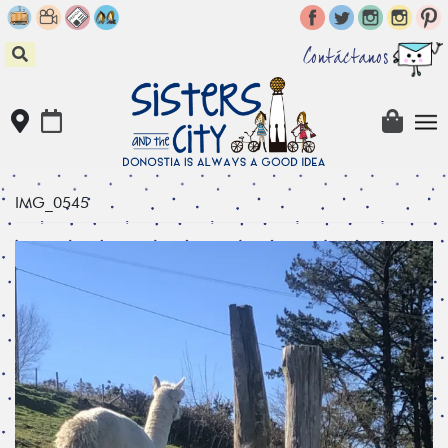
Skip
to
content
Contáctanos
IMG_0545