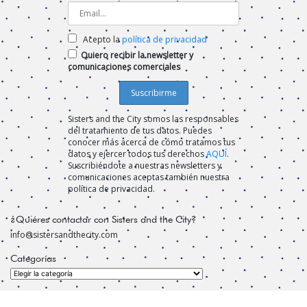
Acepto la
política de privacidad
Quiero recibir la newsletter y
comunicaciones comerciales
Sisters and the City somos las responsables
del tratamiento de tus datos. Puedes
conocer más acerca de cómo tratamos tus
datos y ejercer todos tus derechos
AQUÍ
.
Suscribiéndote a nuestras newsletters y
comunicaciones aceptas también nuestra
política de privacidad.
¿Quiéres contactar con Sisters and the City?
info@sistersandthecity.com
Categorías
Categorías