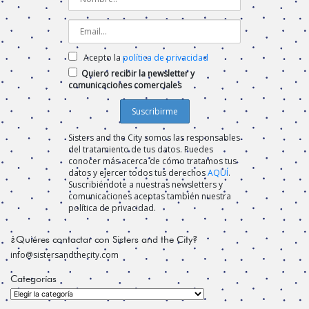
Acepto la
política de privacidad
Quiero recibir la newsletter y
comunicaciones comerciales
Sisters and the City somos las responsables
del tratamiento de tus datos. Puedes
conocer más acerca de cómo tratamos tus
datos y ejercer todos tus derechos
AQUÍ
.
Suscribiéndote a nuestras newsletters y
comunicaciones aceptas también nuestra
política de privacidad.
¿Quiéres contactar con Sisters and the City?
info@sistersandthecity.com
Categorías
Categorías