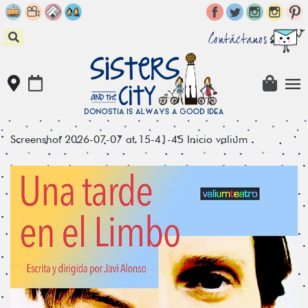
Skip
to
content
Contáctanos
Screenshot 2026-07-07 at 15-41-45 Inicio valium