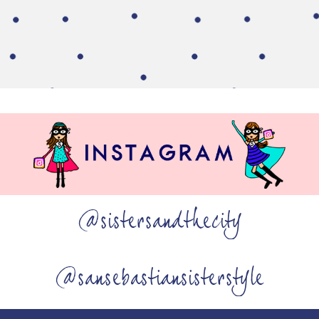
@sistersandthecity
@sansebastiansisterstyle