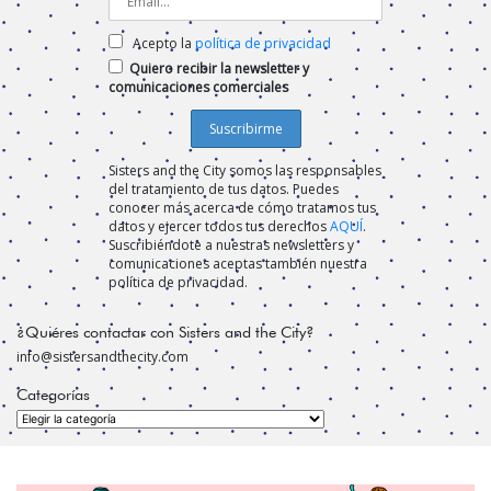
Acepto la
política de privacidad
Quiero recibir la newsletter y
comunicaciones comerciales
Sisters and the City somos las responsables
del tratamiento de tus datos. Puedes
conocer más acerca de cómo tratamos tus
datos y ejercer todos tus derechos
AQUÍ
.
Suscribiéndote a nuestras newsletters y
comunicaciones aceptas también nuestra
política de privacidad.
¿Quiéres contactar con Sisters and the City?
info@sistersandthecity.com
Categorías
Categorías