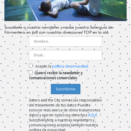
Suscríbete a nuestra newsletter y recibe nuestra Sisterguía de
Formentera en pdf con nuestras direcciones TOP en la isla
Acepto la
política de privacidad
Quiero recibir la newsletter y
comunicaciones comerciales
Sisters and the City somos las responsables
del tratamiento de tus datos. Puedes
conocer más acerca de cómo tratamos tus
datos y ejercer todos tus derechos
AQUÍ
.
Suscribiéndote a nuestras newsletters y
comunicaciones aceptas también nuestra
política de privacidad.