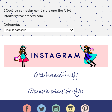
¿Quiéres contactar con Sisters and the City?
info@sistersandthecity.com
Categorías
Categorías
@sistersandthecity
@sansebastiansisterstyle