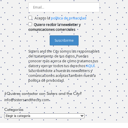
Acepto la
política de privacidad
Quiero recibir la newsletter y
comunicaciones comerciales
Sisters and the City somos las responsables
del tratamiento de tus datos. Puedes
conocer más acerca de cómo tratamos tus
datos y ejercer todos tus derechos
AQUÍ
.
Suscribiéndote a nuestras newsletters y
comunicaciones aceptas también nuestra
política de privacidad.
¿Quiéres contactar con Sisters and the City?
info@sistersandthecity.com
Categorías
Categorías