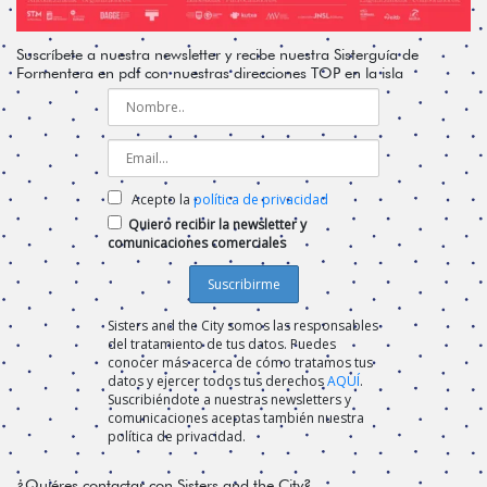
Suscríbete a nuestra newsletter y recibe nuestra Sisterguía de
Formentera en pdf con nuestras direcciones TOP en la isla
Acepto la
política de privacidad
Quiero recibir la newsletter y
comunicaciones comerciales
Sisters and the City somos las responsables
del tratamiento de tus datos. Puedes
conocer más acerca de cómo tratamos tus
datos y ejercer todos tus derechos
AQUÍ
.
Suscribiéndote a nuestras newsletters y
comunicaciones aceptas también nuestra
política de privacidad.
¿Quiéres contactar con Sisters and the City?