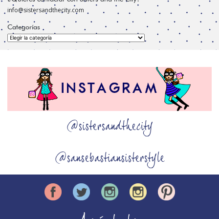
info@sistersandthecity.com
Categorías
Categorías
@sistersandthecity
@sansebastiansisterstyle