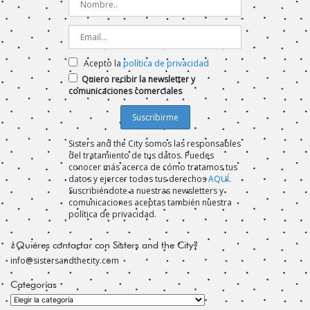
Acepto la
política de privacidad
Quiero recibir la newsletter y
comunicaciones comerciales
Sisters and the City somos las responsables
del tratamiento de tus datos. Puedes
conocer más acerca de cómo tratamos tus
datos y ejercer todos tus derechos
AQUÍ
.
Suscribiéndote a nuestras newsletters y
comunicaciones aceptas también nuestra
política de privacidad.
¿Quiéres contactar con Sisters and the City?
info@sistersandthecity.com
Categorías
Categorías