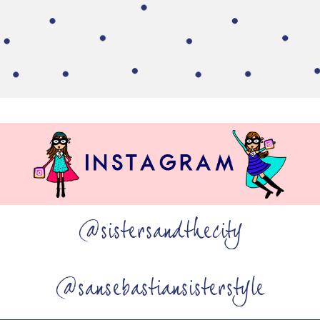
@sistersandthecity
@sansebastiansisterstyle