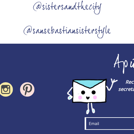
@sistersandthecity
@sansebastiansisterstyle
Ap
Rec
secreta