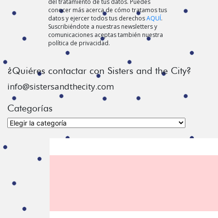
del tratamiento de tus datos. Puedes
conocer más acerca de cómo tratamos tus
datos y ejercer todos tus derechos
AQUÍ
.
Suscribiéndote a nuestras newsletters y
comunicaciones aceptas también nuestra
política de privacidad.
¿Quiéres contactar con Sisters and the City?
info@sistersandthecity.com
Categorías
Categorías