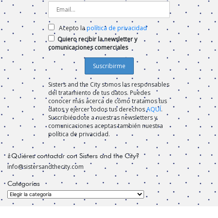
Acepto la
política de privacidad
Quiero recibir la newsletter y
comunicaciones comerciales
Sisters and the City somos las responsables
del tratamiento de tus datos. Puedes
conocer más acerca de cómo tratamos tus
datos y ejercer todos tus derechos
AQUÍ
.
Suscribiéndote a nuestras newsletters y
comunicaciones aceptas también nuestra
política de privacidad.
¿Quiéres contactar con Sisters and the City?
info@sistersandthecity.com
Categorías
Categorías