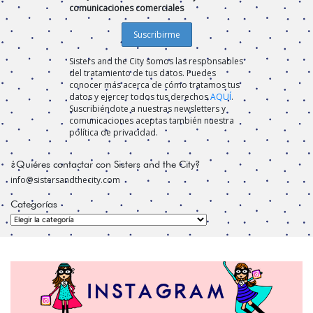
comunicaciones comerciales
Sisters and the City somos las responsables
del tratamiento de tus datos. Puedes
conocer más acerca de cómo tratamos tus
datos y ejercer todos tus derechos
AQUÍ
.
Suscribiéndote a nuestras newsletters y
comunicaciones aceptas también nuestra
política de privacidad.
¿Quiéres contactar con Sisters and the City?
info@sistersandthecity.com
Categorías
Categorías