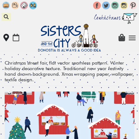
Skip
to
content
Contáctanos
Christmas street fair flat vector seamless pattern. Winter
holiday decorative texture. Traditional new year festivity
hand drawn background. Xmas wrapping paper, wallpaper,
textile design.