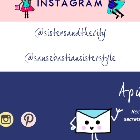
@sistersandthecity
@sansebastiansisterstyle
Ap
Rec
secreta