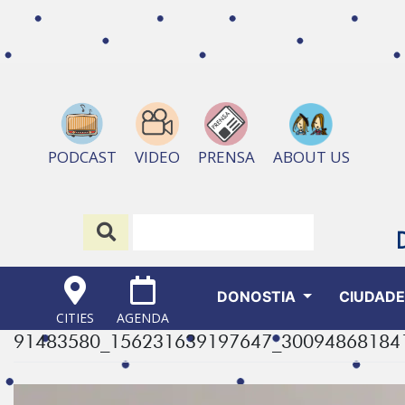
ABOUT US
PODCAST
VIDEO
PRENSA
DONOSTIA
CIUDAD
CITIES
AGENDA
91483580_156231639197647_30094868184