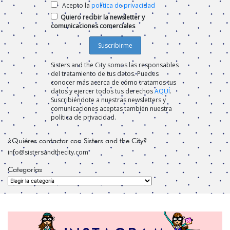
Acepto la
política de privacidad
Quiero recibir la newsletter y
comunicaciones comerciales
Sisters and the City somos las responsables
del tratamiento de tus datos. Puedes
conocer más acerca de cómo tratamos tus
datos y ejercer todos tus derechos
AQUÍ
.
Suscribiéndote a nuestras newsletters y
comunicaciones aceptas también nuestra
política de privacidad.
¿Quiéres contactar con Sisters and the City?
info@sistersandthecity.com
Categorías
Categorías