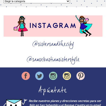
Categorías
@sistersandthecity
@sansebastiansisterstyle
Apúntate
Recibe nuestros planes y direcciones secretas para ser
feliz en San Sebastián y el Basque Country en tu email