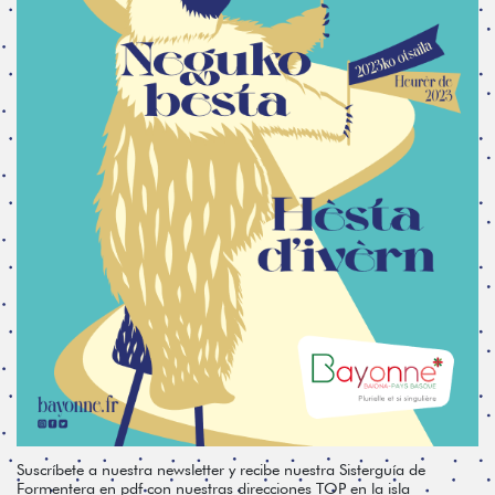
Suscríbete a nuestra newsletter y recibe nuestra Sisterguía de
Formentera en pdf con nuestras direcciones TOP en la isla